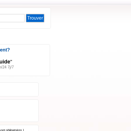
Trouver
ient?
uide
"
/24 7j/7
nt obligatoires.)